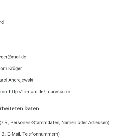
rd
ueger@mail.de
jörn Krüger
arol Andrejewski
um: http://tri-nord.de/Impressum/
arbeiteten Daten
(z.B., Personen-Stammdaten, Namen oder Adressen).
.B., E-Mail, Telefonnummern).