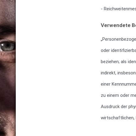
- Reichweitenme
Verwendete Be
„Personenbezogene
oder identifizier
beziehen; als iden
indirekt, insbes
einer Kennnummer
zu einem oder me
Ausdruck der phy
wirtschaftlichen, 